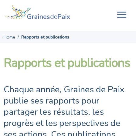
Skip
to
content
Ouvr
la
navi
Home
/
Rapports et publications
Rapports et publications
Chaque année, Graines de Paix
publie ses rapports pour
partager les résultats, les
progrès et les perspectives de
ses actions. Ces publications