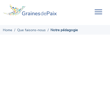
Skip
to
content
Ouvr
la
navi
Home
/
Que faisons-nous
/
Notre pédagogie