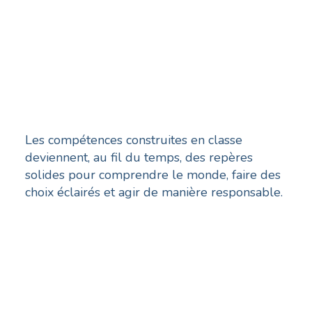
défis de demain
Ces quatre leviers pédagogiques ne sont pas
une fin en soi : ils constituent les fondations
qui permettent à chaque élève de se
développer pleinement.
Les compétences construites en classe
deviennent, au fil du temps, des repères
solides pour comprendre le monde, faire des
choix éclairés et agir de manière responsable.
C’est ainsi que l’école joue pleinement son
rôle : accompagner des enfants qui
grandissent en confiance et deviennent des
citoyen·nes capables de contribuer
positivement à la société.