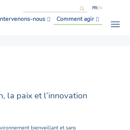
Rechercher
FR
EN
intervenons-nous
Comment agir
Ouv
la
nav
, la paix et l’innovation
vironnement bienveillant et sans