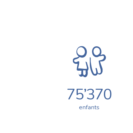
75’370
enfants