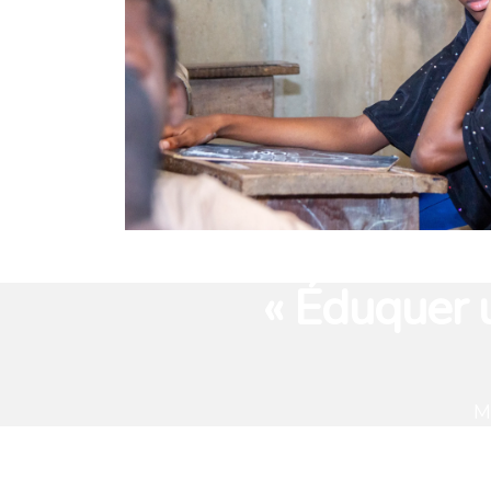
« Éduquer u
M