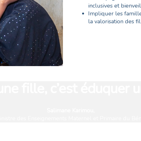
inclusives et bienveil
Impliquer les famill
la valorisation des fil
ne fille, c’est éduquer u
Salimane Karimou,
inistre des Enseignements Maternel et Primaire du Bén