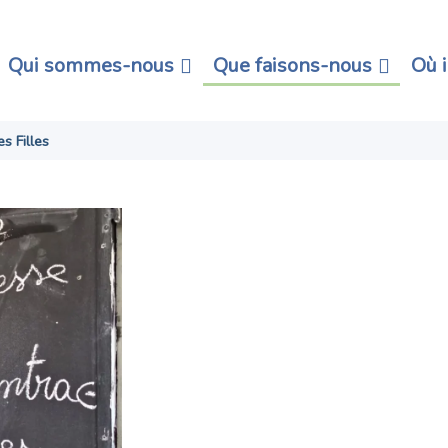
Qui sommes-nous
Que faisons-nous
Où 
s Filles
Meilleure Éco
Les Filles
Donner aux fille
chances de réussir