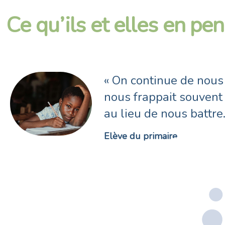
Ce qu’ils et elles en pe
« En pleine année scol
de la scolarisation des
filles de l’école pour 
Enseignante en zone rurale