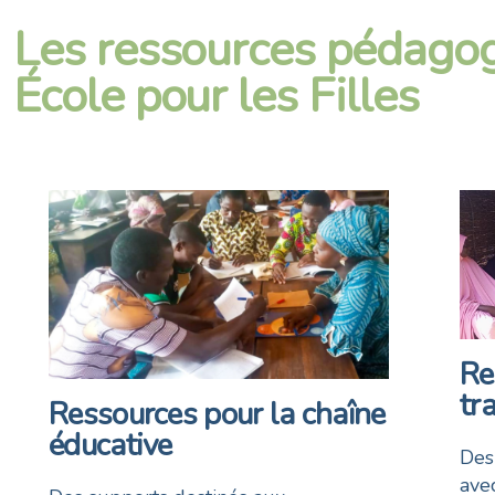
Les ressources pédago
École pour les Filles
Re
tr
Ressources pour la chaîne
éducative
Des 
ave