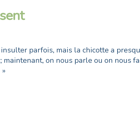
nsent
aire, j’ai commencé à sensibiliser les par
 filles. J’ai même refusé d’autoriser certai
voyager. »