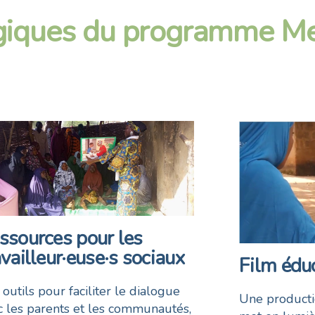
giques du programme Me
ssources pour les
availleur·euse·s sociaux
Film éduc
outils pour faciliter le dialogue
Une producti
c les parents et les communautés,