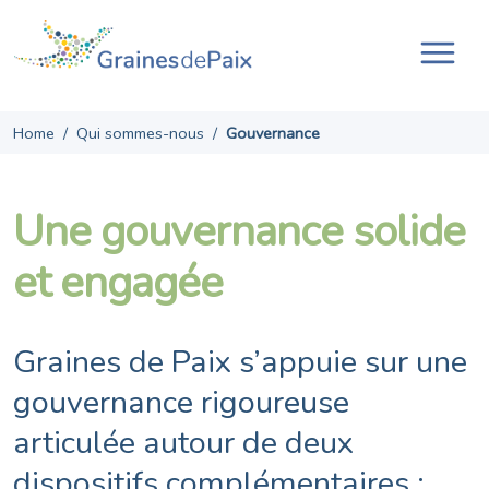
Skip
to
content
Ouvr
la
navi
Home
/
Qui sommes-nous
/
Gouvernance
Une gouvernance solide
et engagée
Graines de Paix s’appuie sur une
gouvernance rigoureuse
articulée autour de deux
dispositifs complémentaires :