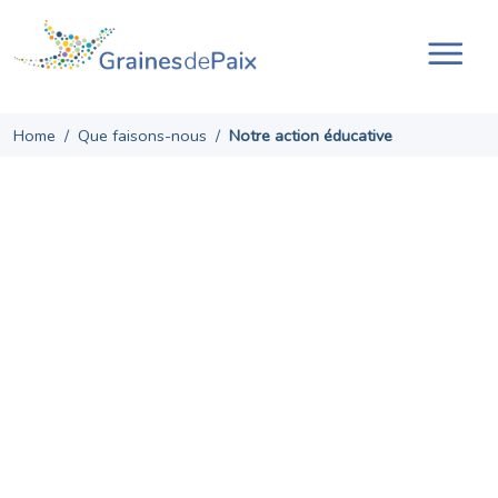
Skip
to
content
Ouvr
la
navi
Home
/
Que faisons-nous
/
Notre action éducative