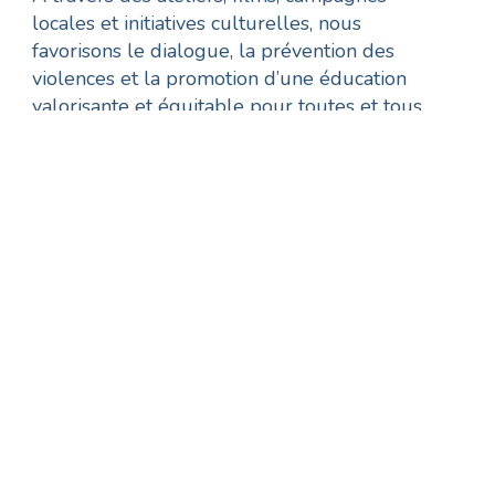
locales et initiatives culturelles, nous
favorisons le dialogue, la prévention des
violences et la promotion d’une éducation
valorisante et équitable pour toutes et tous.
Découvrir nos programmes
Des impacts durables
Une approche systémique qui transforme
tout l’écosystème éducatif
Notre action ne se limite pas à une classe