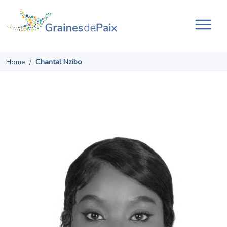
Skip
to
content
Ouvr
la
navi
Home
/
Chantal Nzibo