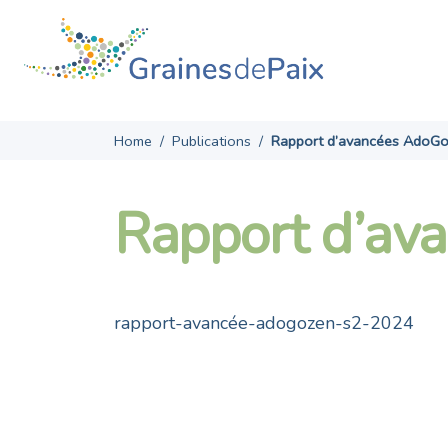
Skip
to
content
Home
/
Publications
/
Rapport d’avancées AdoG
Rapport d’av
rapport-avancée-adogozen-s2-2024