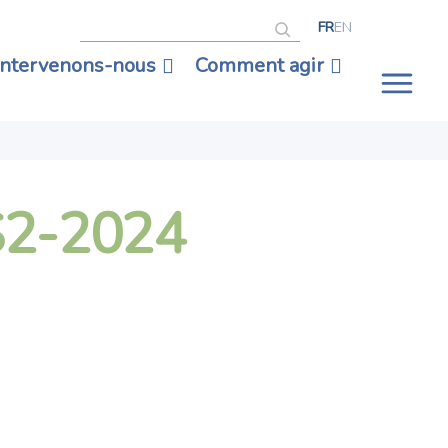
Rechercher
FR
EN
intervenons-nous
Comment agir
Ouv
la
nav
S2-2024