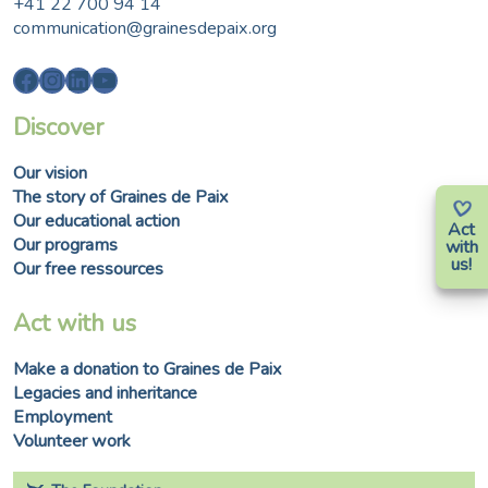
+41 22 700 94 14
communication@grainesdepaix.org
Facebook
Instagram
LinkedIn
YouTube
Discover
Our vision
The story of Graines de Paix
Our educational action
Act
Our programs
with
us!
Our free ressources
Act with us
Make a donation to Graines de Paix
Legacies and inheritance
Employment
Volunteer work